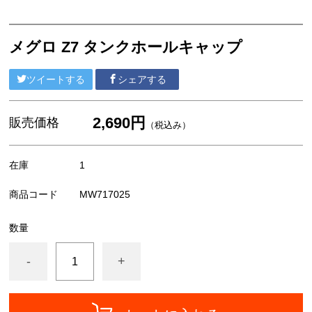
外装/車体系
ブレーキ系
メグロ Z7 タンクホールキャップ
エンジン系
MEGURO
ツイートする
シェアする
陸王
2,690円
販売価格
（税込み）
YAMAHA
在庫
1
HONDA
商品コード
MW717025
SUZUKI
汎用部品
数量
アパレル/アクセサリー
-
+