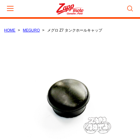
HOME
MEGURO
メグロ Z7 タンクホールキャップ
カート
CAMPAIGN
数量限定セール
在庫処分セール
CATEGORY
KAWASAKI
電装/点火系
吸気/燃料系