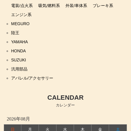
電装/点火系
吸気/燃料系
外装/車体系
ブレーキ系
エンジン系
MEGURO
陸王
YAMAHA
HONDA
SUZUKI
汎用部品
アパレル/アクセサリー
CALENDAR
カレンダー
2026年08月
日
月
火
水
木
金
土