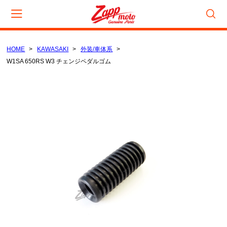
HOME
KAWASAKI
外装/車体系
カート
W1SA 650RS W3 チェンジペダルゴム
CAMPAIGN
数量限定セール
在庫処分セール
CATEGORY
KAWASAKI
電装/点火系
吸気/燃料系