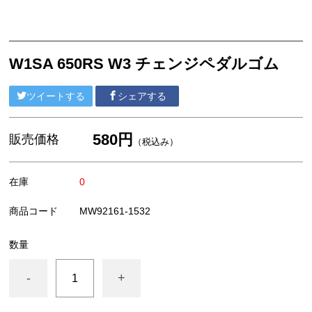
外装/車体系
ブレーキ系
エンジン系
W1SA 650RS W3 チェンジペダルゴム
MEGURO
ツイートする
シェアする
陸王
580円
YAMAHA
販売価格
（税込み）
HONDA
在庫
0
SUZUKI
商品コード
MW92161-1532
汎用部品
数量
アパレル/アクセサリー
-
+