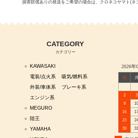
損害賠償ありの発送をご希望の場合は、クロネコヤマト(ネ
CATEGORY
カテゴリー
KAWASAKI
2026年
電装/点火系
吸気/燃料系
日
外装/車体系
ブレーキ系
2
3
エンジン系
9
1
MEGURO
16
1
陸王
23
2
30
3
YAMAHA