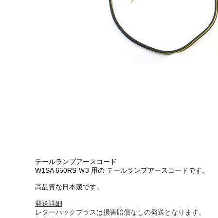
ブレーキ系
エンジン系
MEGURO
陸王
YAMAHA
HONDA
SUZUKI
汎用部品
テールランプアースコード
アパレル/アクセサリー
W1SA 650RS Ｗ3 用の テールランプアースコードです。
高品質な日本製です。
発送詳細
レターパックプラスは損害賠償なしの発送となります。