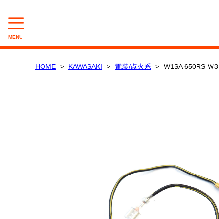
MENU
CAMPAIGN
HOME
KAWASAKI
電装/点火系
W1SA 650RS
数量限定セール
在庫処分セール
CATEGORY
KAWASAKI
電装/点火系
吸気/燃料系
外装/車体系