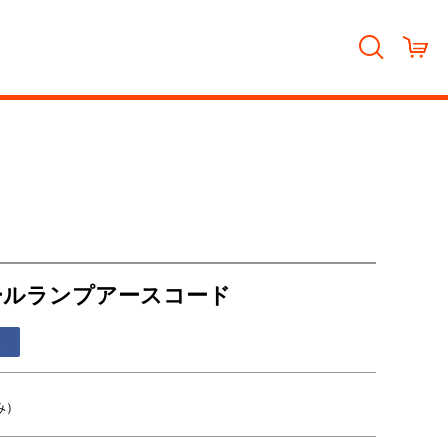
3 テールランプアースコード
る
み）