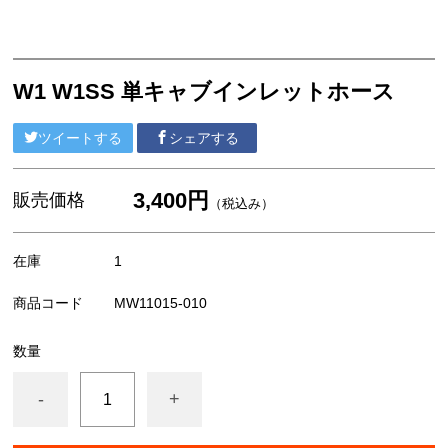
外装/車体系
ブレーキ系
エンジン系
W1 W1SS 単キャブインレットホース
MEGURO
ツイートする
シェアする
陸王
3,400円
YAMAHA
販売価格
（税込み）
HONDA
在庫
1
SUZUKI
商品コード
MW11015-010
汎用部品
数量
アパレル/アクセサリー
-
+