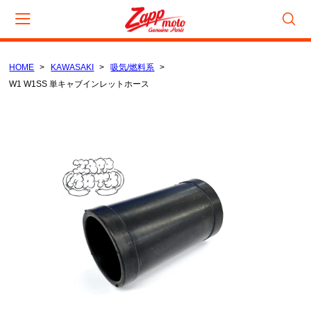
HOME
KAWASAKI
吸気/燃料系
カート
W1 W1SS 単キャブインレットホース
CAMPAIGN
数量限定セール
在庫処分セール
CATEGORY
KAWASAKI
電装/点火系
吸気/燃料系