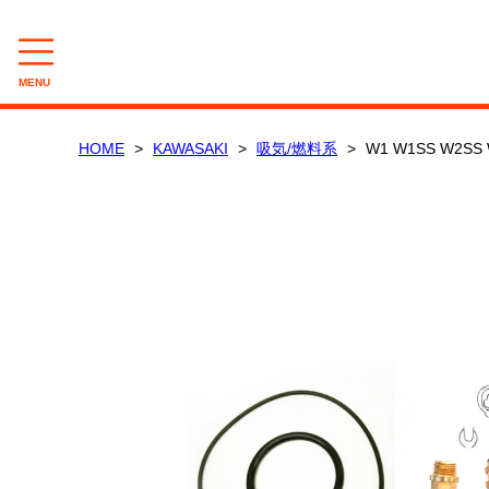
MENU
CAMPAIGN
HOME
KAWASAKI
吸気/燃料系
W1 W1SS W2
数量限定セール
在庫処分セール
CATEGORY
KAWASAKI
電装/点火系
吸気/燃料系
外装/車体系