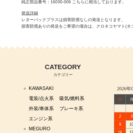
純正部品番号：16030-006 こちらに相当しております。
発送詳細
レターパックプラスは損害賠償なしの発送となります。
損害賠償ありの発送をご希望の場合は、クロネコヤマト(ネコ
CATEGORY
カテゴリー
KAWASAKI
2026年
電装/点火系
吸気/燃料系
日
外装/車体系
ブレーキ系
2
3
エンジン系
9
1
MEGURO
16
1