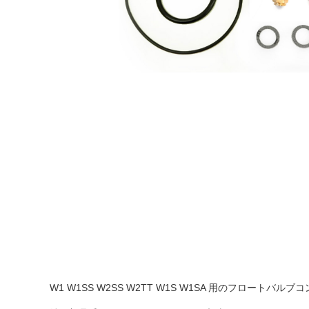
ブレーキ系
エンジン系
MEGURO
陸王
YAMAHA
HONDA
SUZUKI
汎用部品
アパレル/アクセサリー
W1 W1SS W2SS W2TT W1S W1SA 用のフロートバル