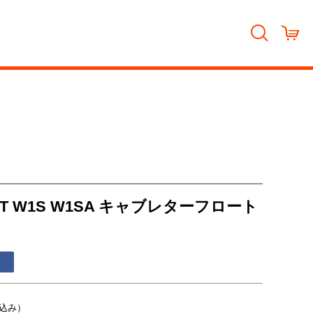
W2TT W1S W1SA キャブレターフロート
る
込み）