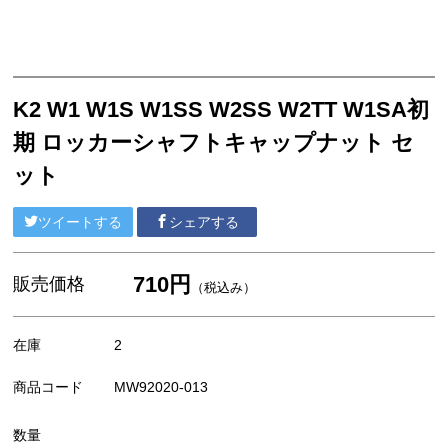
外装/車体系
ブレーキ系
エンジン系
K2 W1 W1S W1SS W2SS W2TT W1SA初
MEGURO
期 ロッカーシャフトキャップナット セ
陸王
ット
YAMAHA
ツイートする
シェアする
HONDA
710円
販売価格
SUZUKI
（税込み）
汎用部品
在庫
2
アパレル/アクセサリー
商品コード
MW92020-013
数量