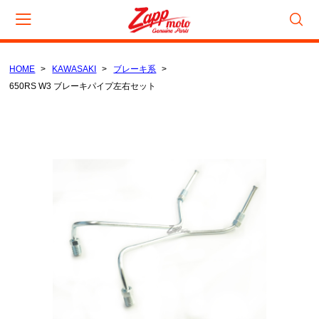
HOME
KAWASAKI
ブレーキ系
カート
650RS W3 ブレーキパイプ左右セット
CAMPAIGN
数量限定セール
在庫処分セール
CATEGORY
KAWASAKI
電装/点火系
吸気/燃料系