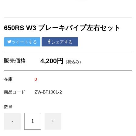
外装/車体系
ブレーキ系
エンジン系
650RS W3 ブレーキパイプ左右セット
MEGURO
ツイートする
シェアする
陸王
4,200円
YAMAHA
販売価格
（税込み）
HONDA
在庫
0
SUZUKI
商品コード
ZW-BP1001-2
汎用部品
数量
アパレル/アクセサリー
-
+